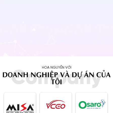
HOA NGUYỄN VỚI
Company
DOANH NGHIỆP VÀ DỰ ÁN CỦA
TÔI